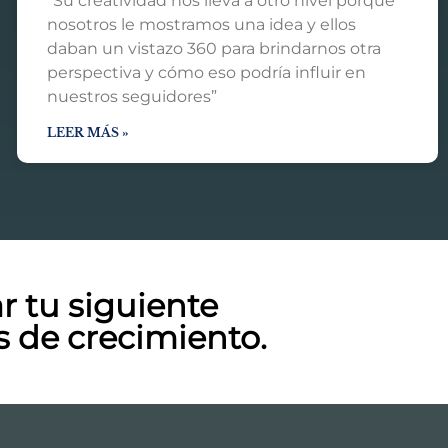
“Su creatividad nos lleva a otro nivel porque
nosotros le mostramos una idea y ellos
daban un vistazo 360 para brindarnos otra
perspectiva y cómo eso podría influir en
nuestros seguidores”
LEER MÁS »
 tu siguiente
s de crecimiento.